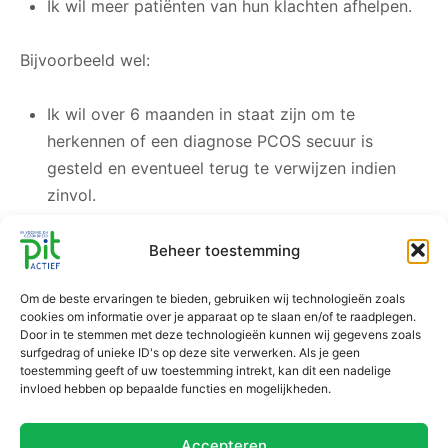
Ik wil meer patiënten van hun klachten afhelpen.
Bijvoorbeeld wel:
Ik wil over 6 maanden in staat zijn om te
herkennen of een diagnose PCOS secuur is
gesteld en eventueel terug te verwijzen indien
zinvol.
of
Beheer toestemming
Om de beste ervaringen te bieden, gebruiken wij technologieën zoals
Ik wil over 6 maanden in staat zijn om 5-10%
cookies om informatie over je apparaat op te slaan en/of te raadplegen.
gewichtsverlies bij 70% van mijn PCOS-patiënten
Door in te stemmen met deze technologieën kunnen wij gegevens zoals
surfgedrag of unieke ID's op deze site verwerken. Als je geen
met insulineresistentie te realiseren door middel
toestemming geeft of uw toestemming intrekt, kan dit een nadelige
van dieet en leefstijlaanpassingen
invloed hebben op bepaalde functies en mogelijkheden.
Download dit formulier | sla het op de eigen
Accepteren