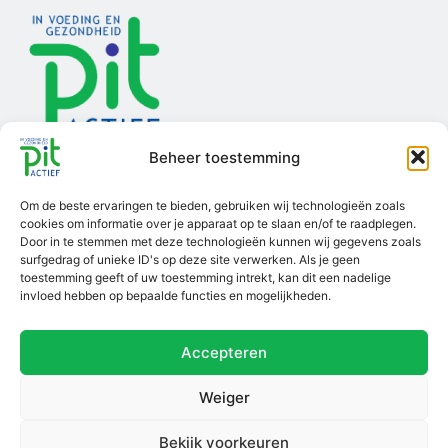
Beheer toestemming
Om de beste ervaringen te bieden, gebruiken wij technologieën zoals
cookies om informatie over je apparaat op te slaan en/of te raadplegen.
Door in te stemmen met deze technologieën kunnen wij gegevens zoals
surfgedrag of unieke ID's op deze site verwerken. Als je geen
Ga van start
Informatie
Over Pit Actief
toestemming geeft of uw toestemming intrekt, kan dit een nadelige
invloed hebben op bepaalde functies en mogelijkheden.
Account aanmaken
Voorwaarden
Scholingsaanbod
Accepteren
Inloggen
Privacybeleid
Over ons
Disclaimer
MVO ondernemen
Weiger
Klachtenregeling
Contact
Bekijk voorkeuren