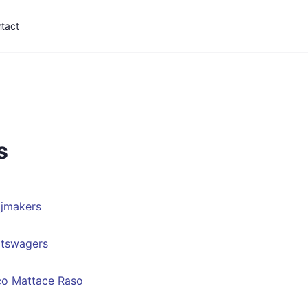
tact
s
ijmakers
otswagers
co Mattace Raso