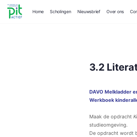
Home
Scholingen
Nieuwsbrief
Over ons
Con
3.2 Litera
DAVO Melkladder en
Werkboek kinderalle
Maak de opdracht
K
studieomgeving.
De opdracht wordt b