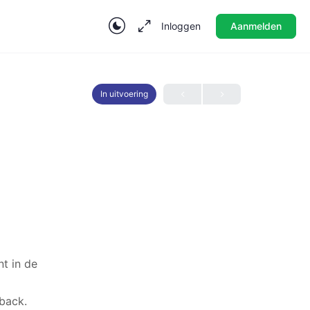
Inloggen
Aanmelden
In uitvoering
t in de
back.