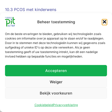
10.3 PCOS met kinderwens
Beheer toestemming
Je bespreekt de uitwerking van de casussen op de
contactdag met de docent en medestudenten.
Om de beste ervaringen te bieden, gebruiken wij technologieën zoals
cookies om informatie over je apparaat op te slaan en/of te raadplegen.
Upload de casus via de knop.
Door in te stemmen met deze technologieën kunnen wij gegevens zoals
surfgedrag of unieke ID's op deze site verwerken. Als je geen
toestemming geeft of uw toestemming intrekt, kan dit een nadelige
invloed hebben op bepaalde functies en mogelijkheden.
Accepteren
Weiger
Bekijk voorkeuren
Cookiebeleid
Privacyverklaring