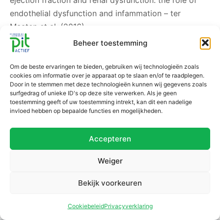
ejection fraction and renal dysfunction: the role of
endothelial dysfunction and infammation – ter
Maaten et al. (2016)
Beheer toestemming
04.05 | Artsenwijzer diëtetiek: Hartfalen – website
Om de beste ervaringen te bieden, gebruiken wij technologieën zoals
cookies om informatie over je apparaat op te slaan en/of te raadplegen.
Door in te stemmen met deze technologieën kunnen wij gegevens zoals
surfgedrag of unieke ID's op deze site verwerken. Als je geen
toestemming geeft of uw toestemming intrekt, kan dit een nadelige
invloed hebben op bepaalde functies en mogelijkheden.
Accepteren
Weiger
Bekijk voorkeuren
Cookiebeleid
Privacyverklaring