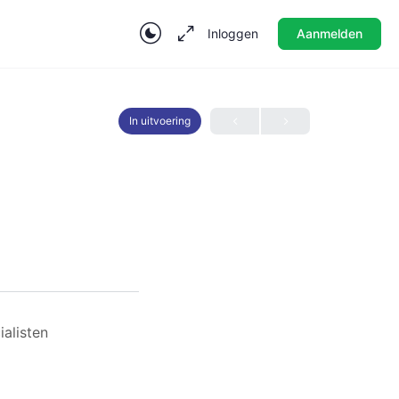
Inloggen
Aanmelden
In uitvoering
ialisten