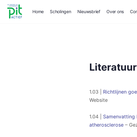
Home
Scholingen
Nieuwsbrief
Over ons
Con
Literatuur
1.03 |
Richtlijnen g
Website
1.04 |
Samenvatting 
atherosclerose
– Gez