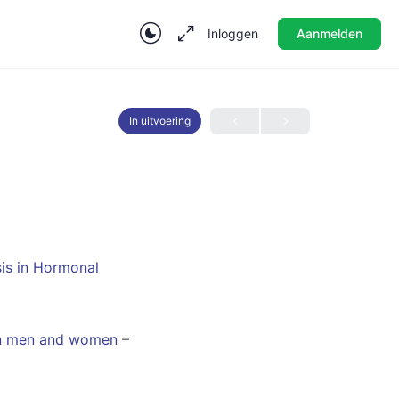
Inloggen
Aanmelden
In uitvoering
is in Hormonal
een men and women
–