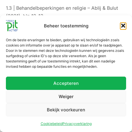
1.3 | Behandelbeperkingen en religie – Ablij & Bulut
(2021), blz 12-13
Beheer toestemming
1.4 | Communicatie en de hete brij – Ablij & Bulut
(2021), blz 9-11
Om de beste ervaringen te bieden, gebruiken wij technologieën zoals
cookies om informatie over je apparaat op te slaan en/of te raadplegen.
Door in te stemmen met deze technologieën kunnen wij gegevens zoals
surfgedrag of unieke ID's op deze site verwerken. Als je geen
toestemming geeft of uw toestemming intrekt, kan dit een nadelige
invloed hebben op bepaalde functies en mogelijkheden.
Accepteren
Weiger
Bekijk voorkeuren
Cookiebeleid
Privacyverklaring