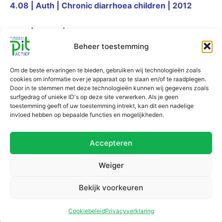
4.08 | Auth | Chronic diarrhoea children | 2012
4.09 | Whyle | Pathophysiology of diarrhoea
Beheer toestemming
4.10 | Agamennone | Probiotica in Nederland | 2018
Om de beste ervaringen te bieden, gebruiken wij technologieën zoals
cookies om informatie over je apparaat op te slaan en/of te raadplegen.
4.11 Diagnostiek diarree | hoofdstuk 36 van het
Door in te stemmen met deze technologieën kunnen wij gegevens zoals
surfgedrag of unieke ID's op deze site verwerken. Als je geen
boek Diagnostiek van alledaagse klachten
toestemming geeft of uw toestemming intrekt, kan dit een nadelige
invloed hebben op bepaalde functies en mogelijkheden.
4.12 Therapie diarree | hoofstuk 23 van het boek
Therapie van alledaagse klachten
Accepteren
Weiger
Leerartikel Buikpijn NTVG
Bekijk voorkeuren
Leerartikel Chronische diarree in de praktijk NTVG
Cookiebeleid
Privacyverklaring