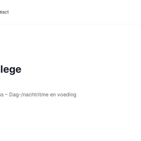
tact
llege
oss – Dag-/nachtritme en voeding