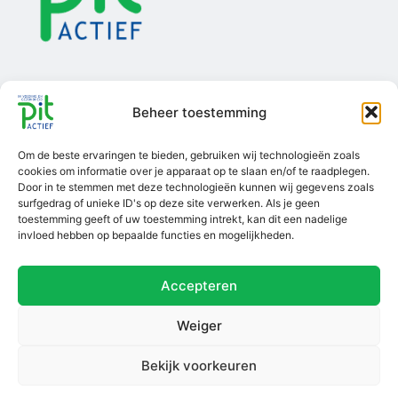
Beheer toestemming
Om de beste ervaringen te bieden, gebruiken wij technologieën zoals
Ga van start
Informatie
Over Pit Actief
cookies om informatie over je apparaat op te slaan en/of te raadplegen.
Door in te stemmen met deze technologieën kunnen wij gegevens zoals
surfgedrag of unieke ID's op deze site verwerken. Als je geen
Account aanmaken
Voorwaarden
Scholingsaanbod
toestemming geeft of uw toestemming intrekt, kan dit een nadelige
Inloggen
Privacybeleid
Over ons
invloed hebben op bepaalde functies en mogelijkheden.
Disclaimer
MVO ondernemen
Accepteren
Klachtenregeling
Contact
PIT Actief is CRKBO-
Weiger
geregistreerd
Scholingen
Bekijk voorkeuren