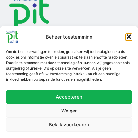
Beheer toestemming
Om de beste ervaringen te bieden, gebruiken wij technologieën zoals
cookies om informatie over je apparaat op te slaan en/of te raadplegen.
Door in te stemmen met deze technologieën kunnen wij gegevens zoals
surfgedrag of unieke ID's op deze site verwerken. Als je geen
toestemming geeft of uw toestemming intrekt, kan dit een nadelige
Ga van start
Informatie
Over Pit Actief
invloed hebben op bepaalde functies en mogelijkheden.
Account aanmaken
Voorwaarden
Scholingsaanbod
Accepteren
Inloggen
Privacybeleid
Over ons
Disclaimer
MVO ondernemen
Weiger
Klachtenregeling
Contact
Bekijk voorkeuren
PIT Actief is CRKBO-
geregistreerd