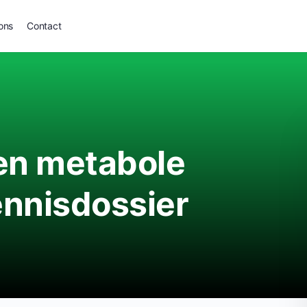
ons
Contact
 en metabole
ennisdossier