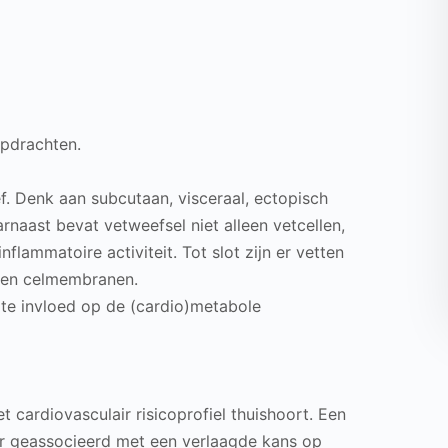
opdrachten.
f. Denk aan subcutaan, visceraal, ectopisch
rnaast bevat vetweefsel niet alleen vetcellen,
flammatoire activiteit. Tot slot zijn er vetten
n en celmembranen.
ote invloed op de (cardio)metabole
t cardiovasculair risicoprofiel thuishoort. Een
r geassocieerd met een verlaagde kans op