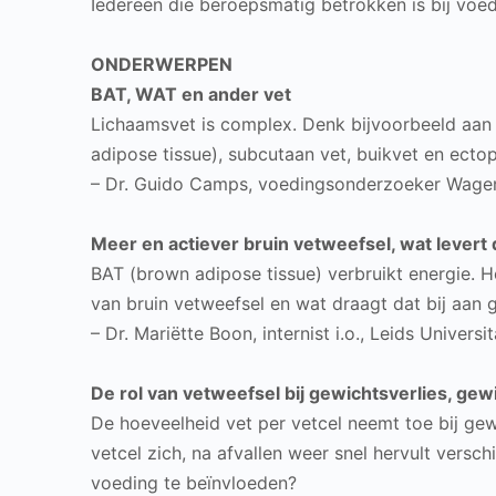
Iedereen die beroepsmatig betrokken is bij vo
ONDERWERPEN
BAT, WAT en ander vet
Lichaamsvet is complex. Denk bijvoorbeeld aan
adipose tissue), subcutaan vet, buikvet en ecto
– Dr. Guido Camps, voedingsonderzoeker Wageni
Meer en actiever bruin vetweefsel, wat levert 
BAT (brown adipose tissue) verbruikt energie. H
van bruin vetweefsel en wat draagt dat bij aan 
– Dr. Mariëtte Boon, internist i.o., Leids Univer
De rol van vetweefsel bij gewichtsverlies, g
De hoeveelheid vet per vetcel neemt toe bij gewi
vetcel zich, na afvallen weer snel hervult versch
voeding te beïnvloeden?