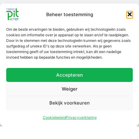
Beheer toestemming
Ga van start
Informatie
Over Pit Actief
Om de beste ervaringen te bieden, gebruiken wij technologieën zoals
Account aanmaken
Voorwaarden
Scholingsaanbod
cookies om informatie over je apparaat op te slaan en/of te raadplegen.
Inloggen
Privacybeleid
Over ons
Door in te stemmen met deze technologieën kunnen wij gegevens zoals
surfgedrag of unieke ID's op deze site verwerken. Als je geen
Disclaimer
MVO ondernemen
toestemming geeft of uw toestemming intrekt, kan dit een nadelige
invloed hebben op bepaalde functies en mogelijkheden.
Klachtenregeling
Contact
PIT Actief is CRKBO-
Accepteren
geregistreerd
Scholingen
Weiger
Post HBO cursussen
Bekijk voorkeuren
E-learnings
Cookiebeleid
Privacyverklaring
Leergangen
Webinars
Congressen