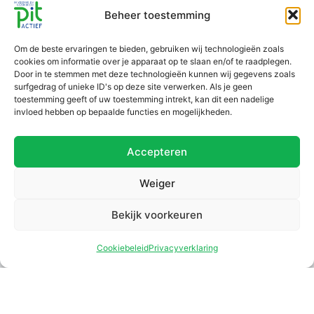
Account aanmaken
Voorwaarden
Scholingsaanbod
Beheer toestemming
Inloggen
Privacybeleid
Over ons
Om de beste ervaringen te bieden, gebruiken wij technologieën zoals
Disclaimer
MVO ondernemen
cookies om informatie over je apparaat op te slaan en/of te raadplegen.
Klachtenregeling
Contact
Door in te stemmen met deze technologieën kunnen wij gegevens zoals
surfgedrag of unieke ID's op deze site verwerken. Als je geen
PIT Actief is CRKBO-
toestemming geeft of uw toestemming intrekt, kan dit een nadelige
invloed hebben op bepaalde functies en mogelijkheden.
geregistreerd
Scholingen
Accepteren
Post HBO cursussen
E-learnings
Weiger
Leergangen
Bekijk voorkeuren
Webinars
Cookiebeleid
Privacyverklaring
Congressen
© 2026 All rights reserved - pitactief.nl