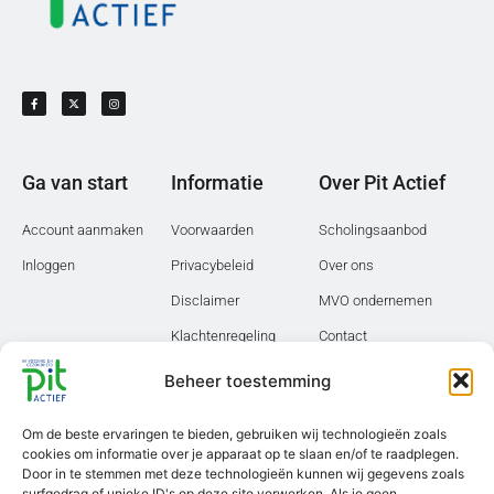
Ga van start
Informatie
Over Pit Actief
Account aanmaken
Voorwaarden
Scholingsaanbod
Inloggen
Privacybeleid
Over ons
Disclaimer
MVO ondernemen
Klachtenregeling
Contact
PIT Actief is CRKBO-
Beheer toestemming
geregistreerd
Scholingen
Om de beste ervaringen te bieden, gebruiken wij technologieën zoals
cookies om informatie over je apparaat op te slaan en/of te raadplegen.
Post HBO cursussen
Door in te stemmen met deze technologieën kunnen wij gegevens zoals
surfgedrag of unieke ID's op deze site verwerken. Als je geen