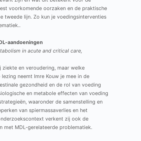
eest voorkomende oorzaken en de praktische
de tweede lijn. Zo kun je voedingsinterventies
matiek..
MDL-aandoeningen
abolism in acute and critical care,
j ziekte en veroudering, maar welke
e lezing neemt Imre Kouw je mee in de
testinale gezondheid en de rol van voeding
siologische en metabole effecten van voeding
gsstrategieën, waaronder de samenstelling en
eperken van spiermassaverlies en het
onderzoekscontext verkent zij ook de
en met MDL-gerelateerde problematiek.