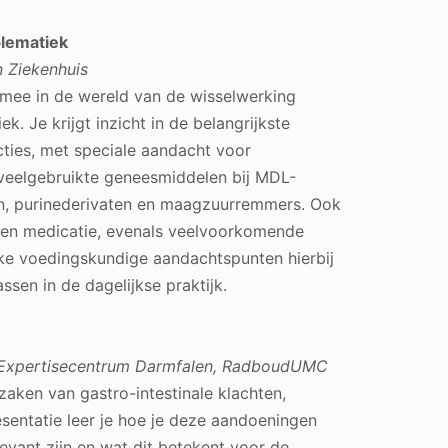
blematiek
n Ziekenhuis
e mee in de wereld van de wisselwerking
. Je krijgt inzicht in de belangrijkste
ies, met speciale aandacht voor
veelgebruikte geneesmiddelen bij MDL-
n, purinederivaten en maagzuurremmers. Ook
ol en medicatie, evenals veelvoorkomende
ke voedingskundige aandachtspunten hierbij
ssen in de dagelijkse praktijk.
r Expertisecentrum Darmfalen, RadboudUMC
zaken van gastro-intestinale klachten,
sentatie leer je hoe je deze aandoeningen
evant zijn en wat dit betekent voor de