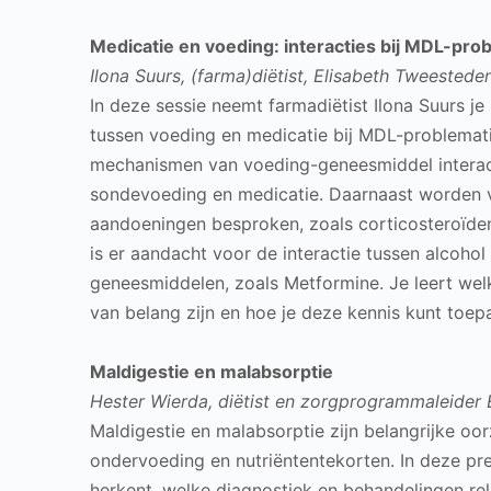
Medicatie en voeding: interacties bij MDL-pro
Ilona Suurs, (farma)diëtist, Elisabeth Tweestede
In deze sessie neemt farmadiëtist Ilona Suurs j
tussen voeding en medicatie bij MDL-problematiek
mechanismen van voeding-geneesmiddel interact
sondevoeding en medicatie. Daarnaast worden 
aandoeningen besproken, zoals corticosteroïde
is er aandacht voor de interactie tussen alcoh
geneesmiddelen, zoals Metformine. Je leert wel
van belang zijn en hoe je deze kennis kunt toepa
Maldigestie en malabsorptie
Hester Wierda, diëtist en zorgprogrammaleide
Maldigestie en malabsorptie zijn belangrijke oor
ondervoeding en nutriëntentekorten. In deze pre
herkent, welke diagnostiek en behandelingen rel