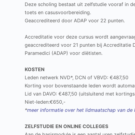
Deze scholing bestaat uit zelfstudie vooraf in de
toets en casusvoorbereiding.
Geaccrediteerd door ADAP voor 22 punten.
Accreditatie voor deze cursus wordt aangevraagd
geaccrediteerd voor 21 punten bij
Accreditatie 
Paramedici (ADAP) voor diëtisten.
KOSTEN
Leden netwerk NVD*, DCN of VBVD: €487,50
Korting voor bovenstaande leden wordt automati
Lid van DAVO: €487,50 (uitsluitend met korting
Niet-leden:€650,-
*
meer informatie over het lidmaatschap van de
ZELFSTUDIE EN ONLINE COLLEGES
Aan de basismodule is een aantal uren zelfstudi