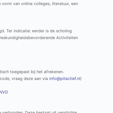
 vorm van online colleges, literatuur, een
. Ter indicatie: eerder is de scholing
Deskundigheidsbevorderende Activiteiten
sch toegepast bij het afrekenen.
scode, vraag deze aan via
info@pitactief.nl
)
 NVD
e verbonden. Deze bestaat uit verplichte