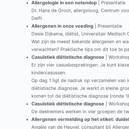
Allergologie in een notendop
| Presentatie
Dr. Hans de Groot, allergoloog, Centrum voor
Delft
Allergenen in onze voeding
| Presentatie
Desie Dijkema, diëtist, Universitair Medisc
Wat zijn de meest bekende allergenen en waa
verwachten? Praktische tips om dit toe te p
Casuïstiek diëtistische diagnose
| Workshop
Er zijn vier casusbesprekingen. Je kunt kie
kindercasussen.
Op dag 1 ligt de nadruk op verzamelen van in
diëtistische diagnose. Je werkt in kleine gr
komen tot de diëtistische diagnose (ronde 1
Casuïstiek diëtistische diagnose
| Worksho
De deelnemers werken in vier groepen de tw
Allergenen vermelding op het etiket: duide
Angèle van de Heuvel, consultant bij Allerg