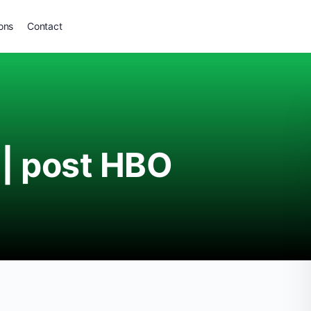
ons
Contact
 | post HBO