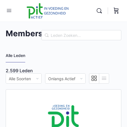
Members
Leden
Zoeken...
Alle Leden
2.599
Leden
Order
Order
Door:
Door: