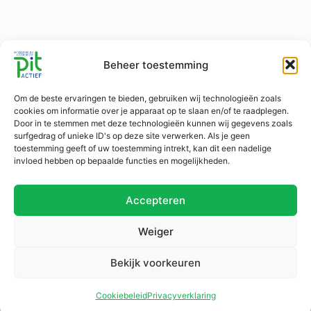
Beheer toestemming
Om de beste ervaringen te bieden, gebruiken wij technologieën zoals
cookies om informatie over je apparaat op te slaan en/of te raadplegen.
Door in te stemmen met deze technologieën kunnen wij gegevens zoals
surfgedrag of unieke ID's op deze site verwerken. Als je geen
toestemming geeft of uw toestemming intrekt, kan dit een nadelige
invloed hebben op bepaalde functies en mogelijkheden.
Accepteren
Weiger
Bekijk voorkeuren
Ga van start
Informatie
Over Pit Actief
Cookiebeleid
Privacyverklaring